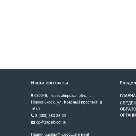
Наши контакты
Разде
630049, Новосибирская обл., г.
ГЛАВНА
Новосибирск, ул. Красный проспект, д.
СВЕДЕН
161/1
ОБРАЗО
ОРГАНИ
8 (383) 383-28-60
op@zapsib-cot.ru
Нашли ошибку? Сообщите нам!